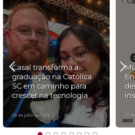
Casal transforma a
Mu
graduação na Católica
En
SC em caminho para
de
crescer na tecnologia
in
28 de julho de 2026
23 d