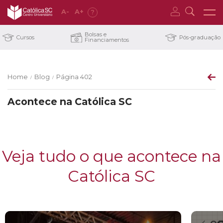
A
-
A
+
?
Bolsas e
Cursos
Pós-graduação
Financiamentos
Home
Blog
Página 402
/
/
Acontece na Católica SC
Veja tudo o que acontece na
Católica SC