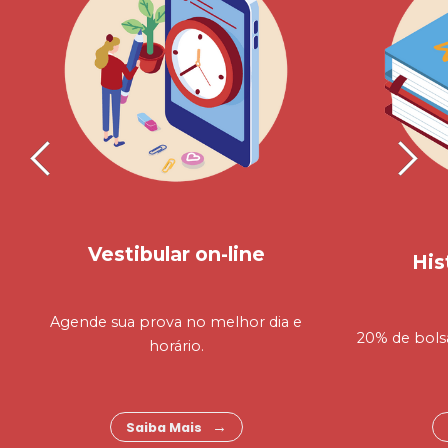
Vestibular on-line
His
Agende sua prova no melhor dia e
20% de bols
horário.
Saiba Mais