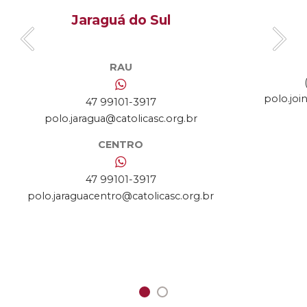
Jaraguá do Sul
RAU
polo.joi
47 99101-3917
polo.jaragua@catolicasc.org.br
CENTRO
47 99101-3917
polo.jaraguacentro@catolicasc.org.br