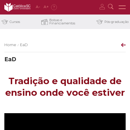
A
-
A
+
?
Bolsas e
Cursos
Pós-graduação
Financiamentos
Home
EaD
/
EaD
Tradição e qualidade de
ensino onde você estiver