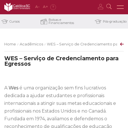
A
-
A
+
?
Bolsas e
Cursos
Pós-graduação
Financiamentos
Home
Acadêmicos
WES – Serviço de Credenciamento para Eg
/
/
WES – Serviço de Credenciamento para
Egressos
A
Wes
é uma organização sem fins lucrativos
dedicada a ajudar estudantes e profissionais
internacionais a atingir suas metas educacionais e
profissionais nos Estados Unidos e no Canadá.
Fundada em 1974, avaliamos e defendemos o
reconhecimento de qualificações de educação