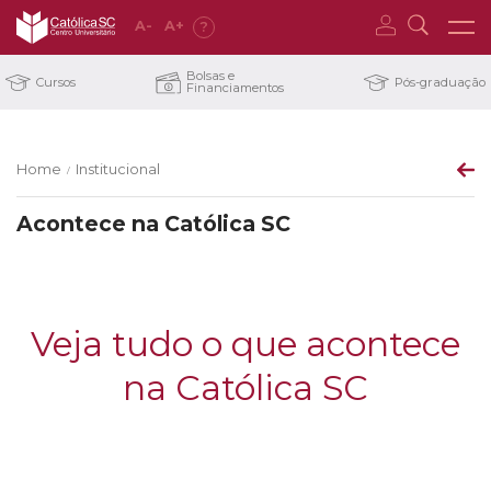
A
-
A
+
?
Bolsas e
Cursos
Pós-graduação
Financiamentos
Home
Institucional
/
Acontece na Católica SC
Veja tudo o que acontece
na Católica SC