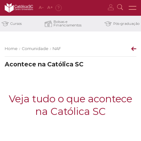
A
-
A
+
?
Bolsas e
Cursos
Pós-graduação
Financiamentos
Home
Comunidade
NAF
/
/
Acontece na Católica SC
Veja tudo o que acontece
na Católica SC