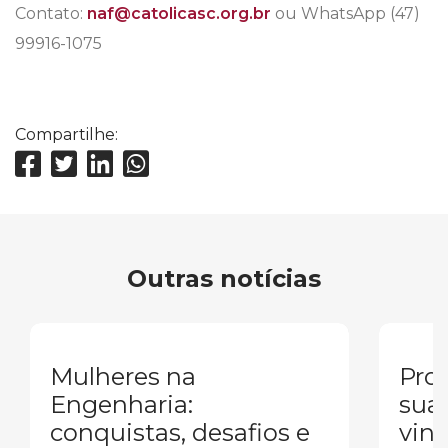
Contato:
naf@catolicasc.org.br
ou WhatsApp (47)
99916-1075
Compartilhe:
Outras notícias
Mulheres na
Pron
Engenharia:
sua
conquistas, desafios e
vind