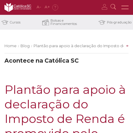
A
-
A
+
?
Bolsas e
Cursos
Pós-graduação
Financiamentos
Home
Blog
Plantão para apoio à declaração do Imposto de Re
/
/
Acontece na Católica SC
Plantão para apoio à
declaração do
Imposto de Renda é