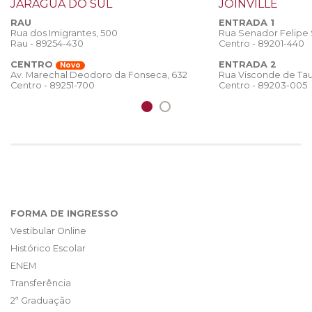
JARAGUÁ DO SUL
JOINVILLE
RAU
ENTRADA 1
Rua dos Imigrantes, 500
Rua Senador Felipe
Rau - 89254-430
Centro - 89201-440
CENTRO
ENTRADA 2
Novo
Rua Visconde de Tau
Av. Marechal Deodoro da Fonseca, 632
Centro - 89203-005
Centro - 89251-700
FORMA DE INGRESSO
Vestibular Online
Histórico Escolar
ENEM
Transferência
2ª Graduação