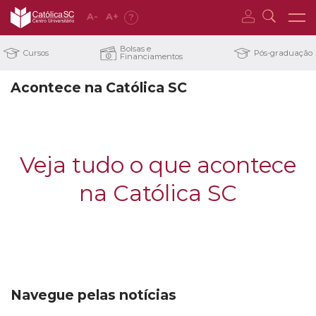
A
-
A
+
?
Bolsas e
Cursos
Pós-graduação
Financiamentos
Acontece na Católica SC
Veja tudo o que acontece
na Católica SC
Navegue pelas notícias