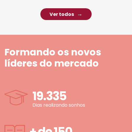
Ver todos
Formando os novos
líderes do mercado
19.335
Dias realizando sonhos
+ de
150