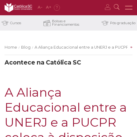
A
-
A
+
?
Bolsas e
Cursos
Pós-graduação
Financiamentos
Home
Blog
A Aliança Educacional entre a UNERJ e a PUCPR co
/
/
Acontece na Católica SC
A Aliança
Educacional entre a
UNERJ e a PUCPR