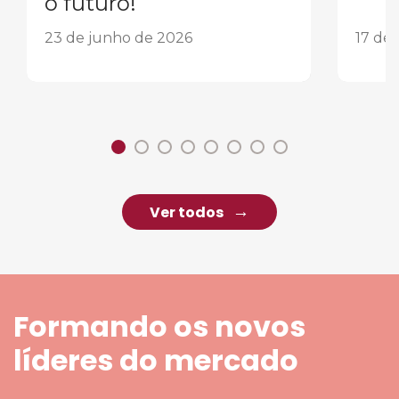
o futuro!
23 de junho de 2026
17 de
Ver todos
Formando os novos
líderes do mercado