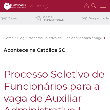
A
-
A
+
?
Bolsas e
Cursos
Pós-graduação
Financiamentos
Home
Blog
Processo Seletivo de Funcionários para a vaga de Aux
/
/
Acontece na Católica SC
Processo Seletivo de
Funcionários para a
vaga de Auxiliar