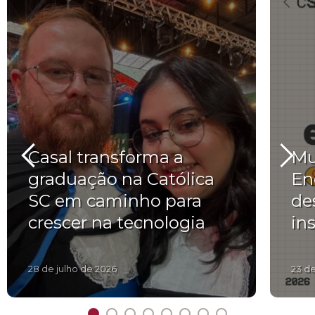
Casal transforma a
Mu
graduação na Católica
En
SC em caminho para
de
crescer na tecnologia
in
28 de julho de 2026
23 d