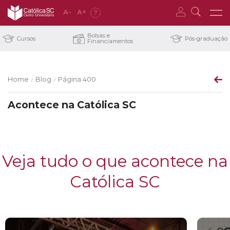
A
-
A
+
?
Bolsas e
Cursos
Pós-graduação
Financiamentos
Home
Blog
Página 400
/
/
Acontece na Católica SC
Veja tudo o que acontece na
Católica SC