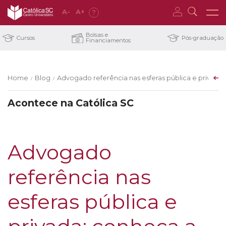
A
-
A
+
?
Bolsas e
Cursos
Pós-graduação
Financiamentos
Home
Blog
Advogado referência nas esferas pública e privada:
/
/
Acontece na Católica SC
Advogado
referência nas
esferas pública e