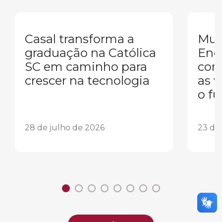
Casal transforma a
Mul
graduação na Católica
Eng
SC em caminho para
conq
crescer na tecnologia
as 
o fu
28 de julho de 2026
23 de