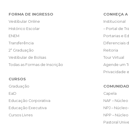
FORMA DE INGRESSO
CONHEÇA A 
Vestibular Online
Institucional
Histórico Escolar
– Portal de T
ENEM
Portarias e Ed
Transferência
Diferenciais 
2ª Graduação
Reitoria
Vestibular de Bolsas
Tour Virtual
Todas as Formas de Inscrição
Agende um T
Privacidade 
CURSOS
Graduação
COMUNIDAD
EaD
Capela
Educação Corporativa
NAF – Núcleo 
Educação Executiva
NPJ – Núcleo 
Cursos Livres
NPP – Núcleo 
Pastoral Unive