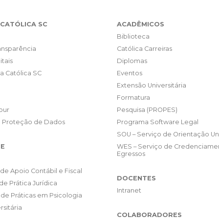
CATÓLICA SC
ACADÊMICOS
Biblioteca
ransparência
Católica Carreiras
itais
Diplomas
da Católica SC
Eventos
Extensão Universitária
Formatura
our
Pesquisa (PROPES)
e Proteção de Dados
Programa Software Legal
SOU – Serviço de Orientação Uni
E
WES – Serviço de Credenciame
Egressos
de Apoio Contábil e Fiscal
DOCENTES
de Prática Jurídica
Intranet
de Práticas em Psicologia
rsitária
COLABORADORES