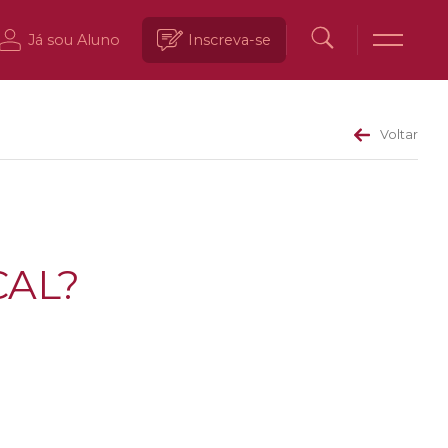
Já sou Aluno
Inscreva-se
Voltar
CAL?