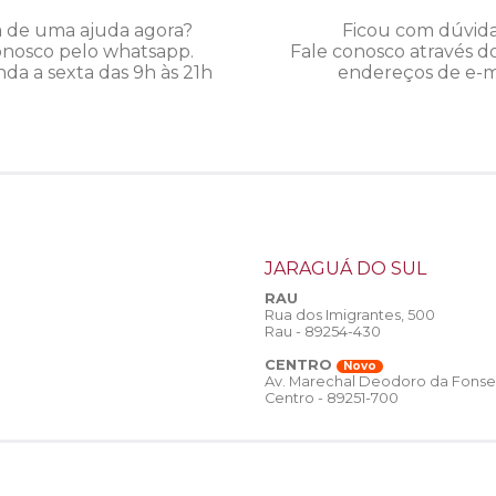
a de uma ajuda agora?
Ficou com dúvid
onosco pelo whatsapp.
Fale conosco através d
da a sexta das 9h às 21h
endereços de e-ma
JARAGUÁ DO SUL
RAU
Rua dos Imigrantes, 500
Rau - 89254-430
CENTRO
Novo
Av. Marechal Deodoro da Fonse
Centro - 89251-700