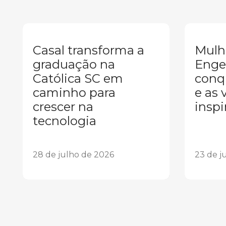
Casal transforma a
Mulh
graduação na
Enge
Católica SC em
conqu
caminho para
e as 
crescer na
inspi
tecnologia
28 de julho de 2026
23 de j
1
2
3
4
5