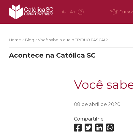
A
-
A
+
?
Curso
Home
Blog
Você sabe o que o TRÍDUO PASCAL?
/
/
Acontece na Católica SC
Você sab
08 de abril de 2020
Compartilhe: