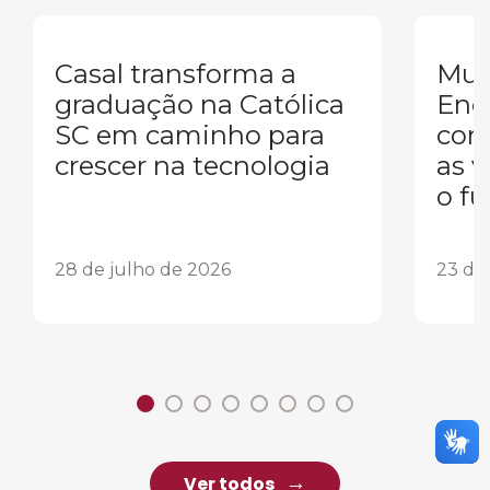
Casal transforma a
Mul
graduação na Católica
Eng
SC em caminho para
conq
crescer na tecnologia
as 
o fu
28 de julho de 2026
23 de
Ver todos