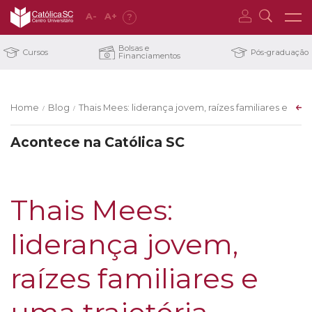
A
-
A
+
?
Bolsas e
Cursos
Pós-graduação
Financiamentos
Home
Blog
Thais Mees: liderança jovem, raízes familiares e 
/
/
Acontece na Católica SC
Thais Mees:
liderança jovem,
raízes familiares e