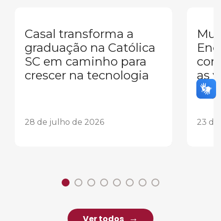
Casal transforma a
Mul
graduação na Católica
Eng
SC em caminho para
conq
crescer na tecnologia
as 
o fu
28 de julho de 2026
23 de
Ver todos