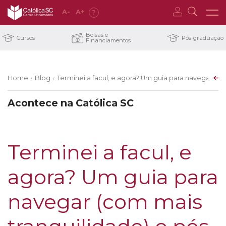
A
-
A
+
?
Bolsas e
Cursos
Pós-graduação
Financiamentos
Home
Blog
Terminei a facul, e agora? Um guia para navegar (c
/
/
Acontece na Católica SC
Terminei a facul, e
agora? Um guia para
navegar (com mais