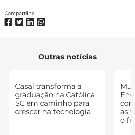
Compartilhe:
Outras notícias
Casal transforma a
Mul
graduação na Católica
Eng
SC em caminho para
conq
crescer na tecnologia
as 
o fu