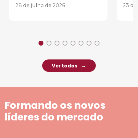
28 de julho de 2026
23 de
Ver todos
Formando os novos
líderes do mercado