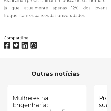
Brasil ainda precisa trilhar em busca desses números
já que atualmente apenas 12% dos jovens
frequentam os bancos das universidades.
Compartilhe:
Outras notícias
Mulheres na
Pron
Engenharia:
sua