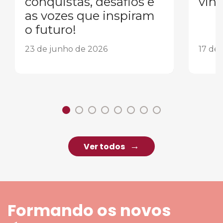
conquistas, desafios e
vind
as vozes que inspiram
o futuro!
23 de junho de 2026
17 de
Ver todos
Formando os novos