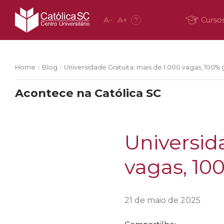
A
-
A
+
?
Curso
Home
Blog
Universidade Gratuita: mais de 1.000 vagas, 100% g
/
/
Acontece na Católica SC
Universid
vagas, 10
21 de maio de 2025