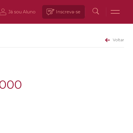
Já sou Aluno
Inscreva-se
Voltar
.000