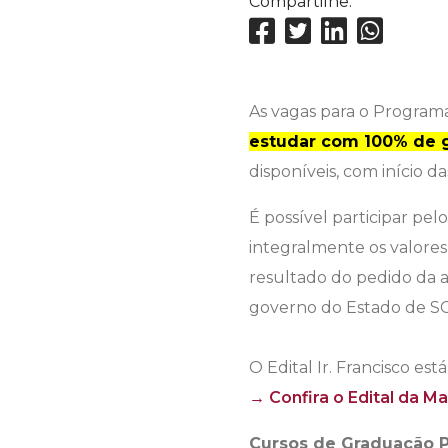
Compartilhe:
As vagas para o Programa
estudar com 100% de g
disponíveis, com início d
É possível participar pel
integralmente os valores
resultado do pedido da a
governo do Estado de SC
O Edital Ir. Francisco est
→ Confira o Edital da Mat
Cursos de Graduação P