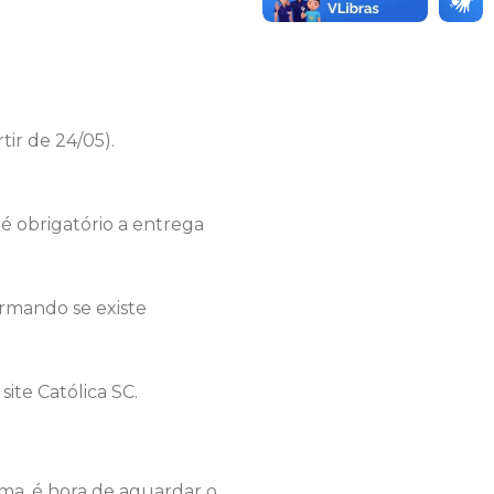
tir de 24/05).
 é obrigatório a entrega
rmando se existe
site Católica SC.
ma, é hora de aguardar o