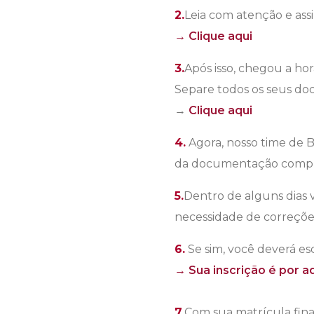
2.
Leia com atenção e ass
→ Clique aqui
3.
Após isso, chegou a ho
Separe todos os seus doc
→
Clique aqui
4.
Agora, nosso time de Bo
da documentação comple
5.
Dentro de alguns dias 
necessidade de correções
6.
Se sim, você deverá esc
→ Sua inscrição é por a
7.
Com sua matrícula fin