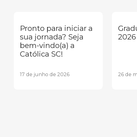
Pronto para iniciar a
Grad
sua jornada? Seja
2026
bem-vindo(a) a
Católica SC!
17 de junho de 2026
26 de m
1
2
3
4
5