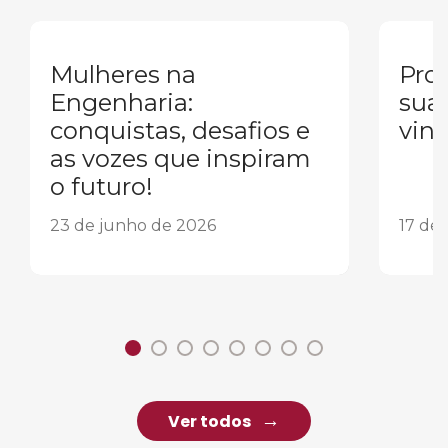
Mulheres na
Pron
Engenharia:
sua
conquistas, desafios e
vind
as vozes que inspiram
o futuro!
23 de junho de 2026
17 de
Ver todos