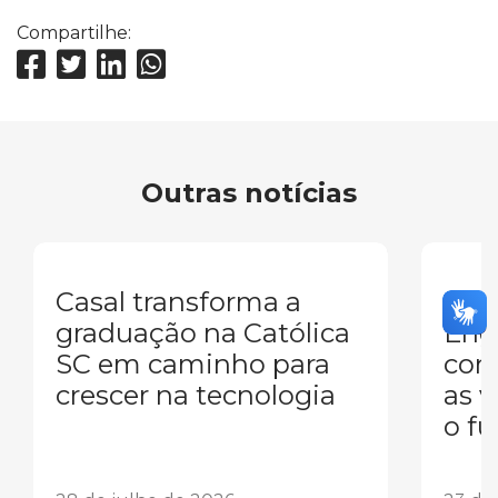
Compartilhe:
Outras notícias
Casal transforma a
Mul
graduação na Católica
Eng
SC em caminho para
conq
crescer na tecnologia
as 
o fu