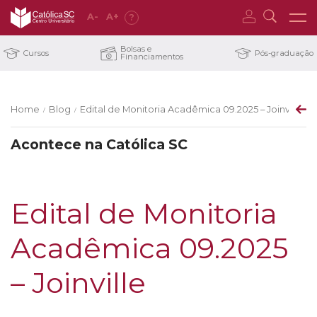
A
-
A
+
?
Bolsas e
Cursos
Pós-graduação
Financiamentos
Home
Blog
Edital de Monitoria Acadêmica 09.2025 – Joinville
/
/
Acontece na Católica SC
Edital de Monitoria
Acadêmica 09.2025
– Joinville