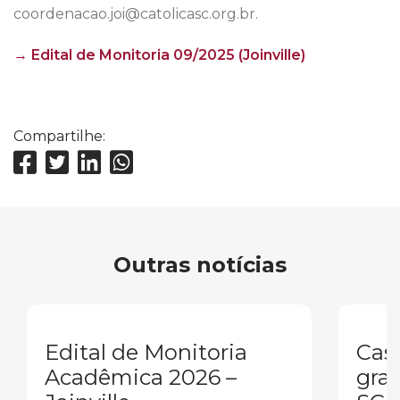
coordenacao.joi@catolicasc.org.br.
→ Edital de Monitoria 09/2025 (Joinville)
Compartilhe:
Outras notícias
Edital de Monitoria
Cas
Acadêmica 2026 –
gra