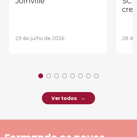
Joinville
SC 
cres
29 de julho de 2026
28 de
Ver todos