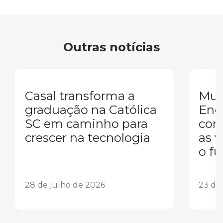
Outras notícias
Casal transforma a
Mul
graduação na Católica
Eng
SC em caminho para
conq
crescer na tecnologia
as 
o fu
28 de julho de 2026
23 de