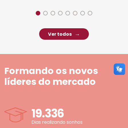
Ver todos
Formando os novos
líderes do mercado
19.336
Dias realizando sonhos