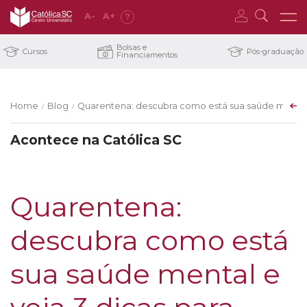
A
-
A
+
?
Bolsas e
Cursos
Pós-graduação
Financiamentos
Home
Blog
Quarentena: descubra como está sua saúde mental e
/
/
Acontece na Católica SC
Quarentena:
descubra como está
sua saúde mental e