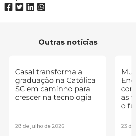
Outras notícias
Casal transforma a
Mul
graduação na Católica
Eng
SC em caminho para
conq
crescer na tecnologia
as 
o fu
28 de julho de 2026
23 de