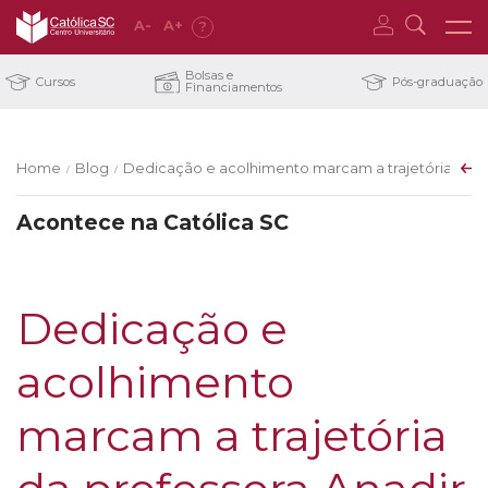
A
-
A
+
?
Bolsas e
Cursos
Pós-graduação
Financiamentos
Home
Blog
Dedicação e acolhimento marcam a trajetória da pr
/
/
Acontece na Católica SC
Dedicação e
acolhimento
marcam a trajetória