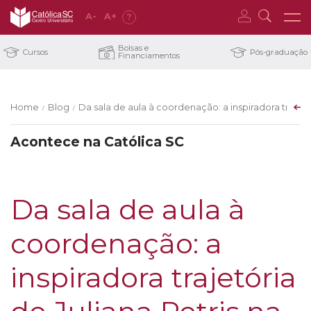
A
-
A
+
?
Bolsas e
Cursos
Pós-graduação
Financiamentos
Home
Blog
Da sala de aula à coordenação: a inspiradora trajetór
/
/
Acontece na Católica SC
Da sala de aula à
coordenação: a
inspiradora trajetória