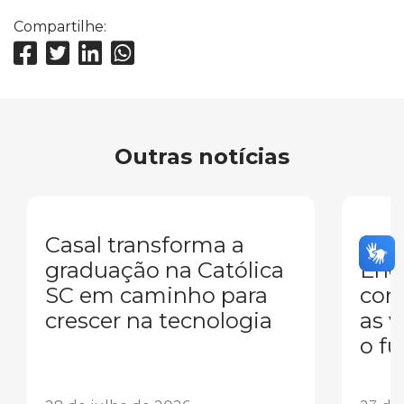
Compartilhe:
Outras notícias
Casal transforma a
Mul
graduação na Católica
Eng
SC em caminho para
conq
crescer na tecnologia
as 
o fu