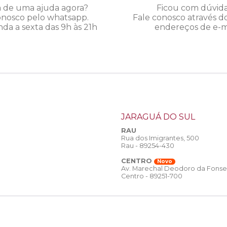
a de uma ajuda agora?
Ficou com dúvid
onosco pelo whatsapp.
Fale conosco através d
da a sexta das 9h às 21h
endereços de e-ma
JARAGUÁ DO SUL
RAU
Rua dos Imigrantes, 500
Rau - 89254-430
CENTRO
Novo
Av. Marechal Deodoro da Fonse
Centro - 89251-700