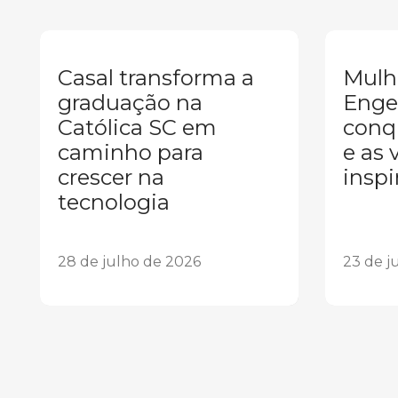
Casal transforma a
Mulh
graduação na
Enge
Católica SC em
conqu
caminho para
e as 
crescer na
inspi
tecnologia
28 de julho de 2026
23 de j
1
2
3
4
5