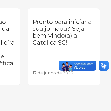
 ao
Pronto para iniciar a
 da
sua jornada? Seja
bem-vindo(a) a
leira
Católica SC!
de
ética
17 de junho de 2026