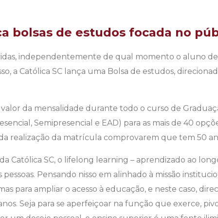
ça bolsas de estudos focada no púb
vidas, independentemente de qual momento o aluno de
o, a Católica SC lança uma Bolsa de estudos, direciona
 valor da mensalidade durante todo o curso de Graduaçã
esencial, Semipresencial e EAD) para as mais de 40 opçõe
da realização da matrícula comprovarem que tem 50 ano
, da Católica SC, o lifelong learning – aprendizado ao long
s pessoas. Pensando nisso em alinhado à missão instituci
rmas para ampliar o acesso à educação, e neste caso, dir
 anos. Seja para se aperfeiçoar na função que exerce, piv