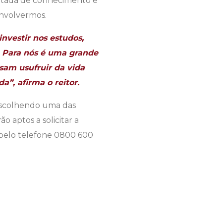
mitada de conhecimento e
envolvermos.
nvestir nos estudos,
. Para nós é uma grande
sam usufruir da vida
a”, afirma o reitor.
 escolhendo uma das
o aptos a solicitar a
 pelo telefone 0800 600