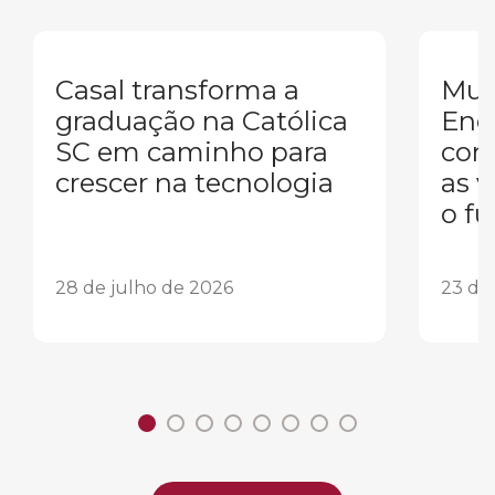
Casal transforma a
Mul
graduação na Católica
Eng
SC em caminho para
conq
crescer na tecnologia
as 
o fu
28 de julho de 2026
23 de