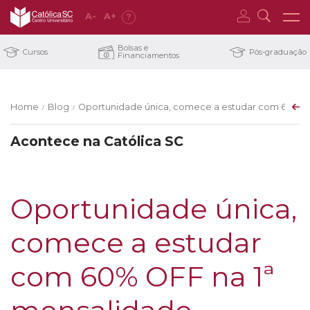
A
-
A
+
?
Bolsas e
Cursos
Pós-graduação
Financiamentos
Home
Blog
Oportunidade única, comece a estudar com 60% OF
/
/
Acontece na Católica SC
Oportunidade única,
comece a estudar
com 60% OFF na 1ª