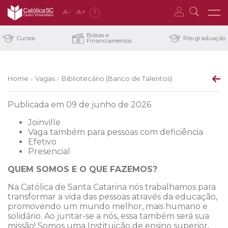
A
-
A
+
?
Bolsas e
Cursos
Pós-graduação
Financiamentos
Home
Vagas
Bibliotecário (Banco de Talentos)
/
/
Publicada em 09 de junho de 2026
Joinville
Vaga também para pessoas com deficiência
Efetivo
Presencial
QUEM SOMOS E O QUE FAZEMOS?
Na Católica de Santa Catarina nós trabalhamos para
transformar a vida das pessoas através da educação,
promovendo um mundo melhor, mais humano e
solidário. Ao juntar-se a nós, essa também será sua
missão! Somos uma Instituição de ensino superior,