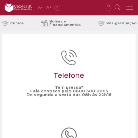
A
-
A
+
?
Home
WEG
/
Bolsas e
Cursos
Pós-graduação
Financiamentos
Telefone
Tem pressa?
Fale conosco pelo 0800 600 0005
De segunda a sexta das 08h às 22h16