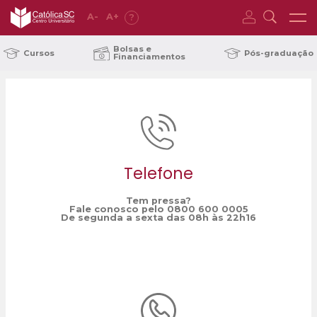
A
-
A
+
?
Home
visita; Tigre
/
Bolsas e
Cursos
Pós-graduação
Financiamentos
Telefone
Tem pressa?
Fale conosco pelo 0800 600 0005
De segunda a sexta das 08h às 22h16