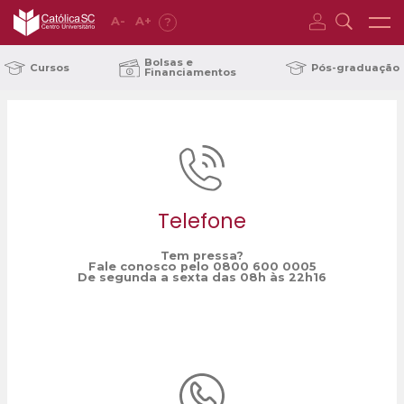
A
-
A
+
?
Home
VIDA
/
Bolsas e
Cursos
Pós-graduação
Financiamentos
Telefone
Tem pressa?
Fale conosco pelo 0800 600 0005
De segunda a sexta das 08h às 22h16