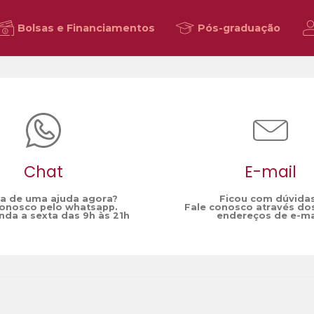
Bolsas e Financiamentos
Pós-graduação
Chat
E-mail
sa de uma ajuda agora?
Ficou com dúvida
conosco pelo whatsapp.
Fale conosco através do
da a sexta das 9h às 21h
endereços de e-ma