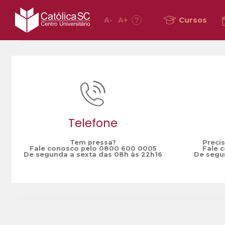
A
-
A
+
?
Cursos
Home
viagem
/
Telefone
Tem pressa?
Preci
Fale conosco pelo 0800 600 0005
Fale 
De segunda a sexta das 08h às 22h16
De segun