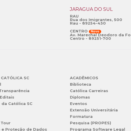
JARAGUÁ DO SUL
RAU
Rua dos Imigrantes, 500
Rau - 89254-430
CENTRO
Novo
Av. Marechal Deodoro da Fo
Centro - 89251-700
 CATÓLICA SC
ACADÊMICOS
l
Biblioteca
 Transparência
Católica Carreiras
Editais
Diplomas
s da Católica SC
Eventos
Extensão Universitária
l
Formatura
 Tour
Pesquisa (PROPES)
e e Proteção de Dados
Programa Software Legal