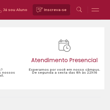
Já sou Aluno
Inscreva-se
Voltar
Atendimento Presencial
s?
Esperamos por você em nosso câmpus.
s nossos
De segunda a sexta das 8h às 22h16
il.