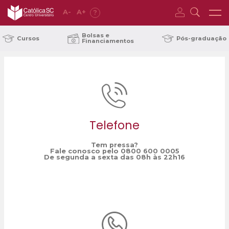
A
-
A
+
?
Home
viagem de estudos
/
Bolsas e
Cursos
Pós-graduação
Financiamentos
Telefone
Tem pressa?
Fale conosco pelo 0800 600 0005
De segunda a sexta das 08h às 22h16