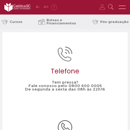
A
-
A
+
?
Home
vestibulando
/
Bolsas e
Cursos
Pós-graduação
Financiamentos
Telefone
Tem pressa?
Fale conosco pelo 0800 600 0005
De segunda a sexta das 08h às 22h16