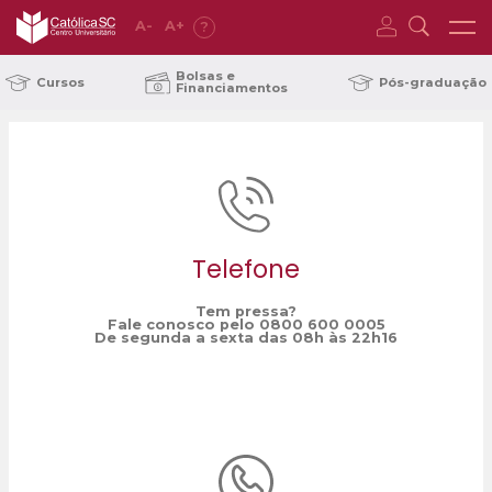
A
-
A
+
?
Home
V Encontro Catarinense de Escritores
/
Bolsas e
Cursos
Pós-graduação
Financiamentos
Telefone
Tem pressa?
Fale conosco pelo 0800 600 0005
De segunda a sexta das 08h às 22h16