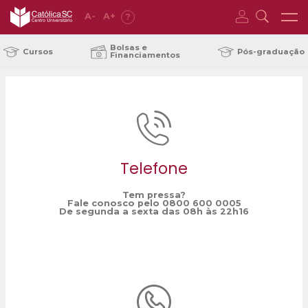
A
-
A
+
?
Home
turmas confirmadas
/
Bolsas e
Cursos
Pós-graduação
Financiamentos
Telefone
Tem pressa?
Fale conosco pelo 0800 600 0005
De segunda a sexta das 08h às 22h16