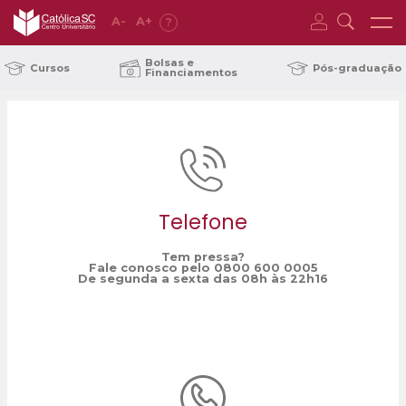
A
-
A
+
?
Home
Trote Solidário
/
Bolsas e
Cursos
Pós-graduação
Financiamentos
Telefone
Tem pressa?
Fale conosco pelo 0800 600 0005
De segunda a sexta das 08h às 22h16