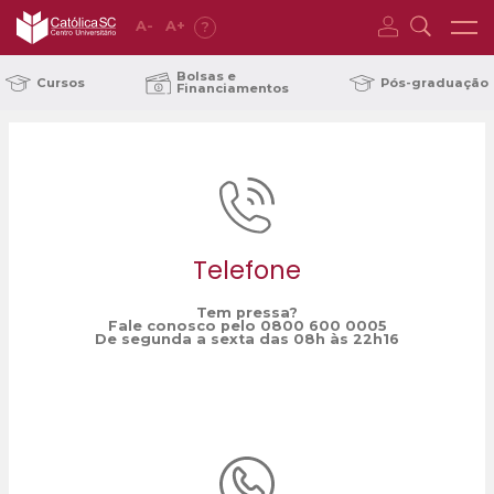
A
-
A
+
?
Home
troca de faixa
/
Bolsas e
Cursos
Pós-graduação
Financiamentos
Telefone
Tem pressa?
Fale conosco pelo 0800 600 0005
De segunda a sexta das 08h às 22h16