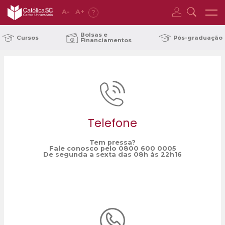
A
-
A
+
?
Home
treinamento
/
Bolsas e
Cursos
Pós-graduação
Financiamentos
Telefone
Tem pressa?
Fale conosco pelo 0800 600 0005
De segunda a sexta das 08h às 22h16