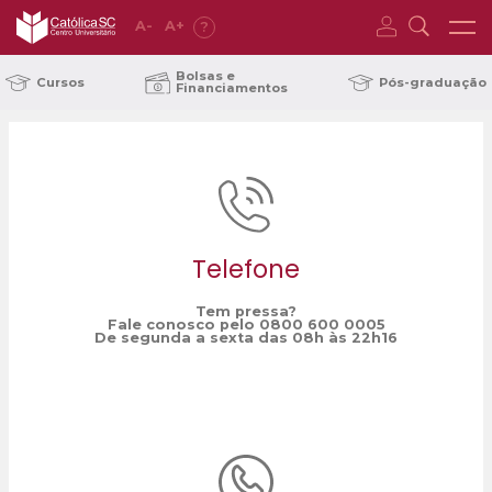
A
-
A
+
?
Home
tradução
/
Bolsas e
Cursos
Pós-graduação
Financiamentos
Telefone
Tem pressa?
Fale conosco pelo 0800 600 0005
De segunda a sexta das 08h às 22h16