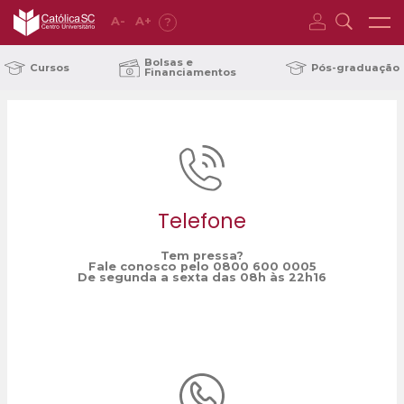
A
-
A
+
?
Home
show
/
Bolsas e
Cursos
Pós-graduação
Financiamentos
Telefone
Tem pressa?
Fale conosco pelo 0800 600 0005
De segunda a sexta das 08h às 22h16