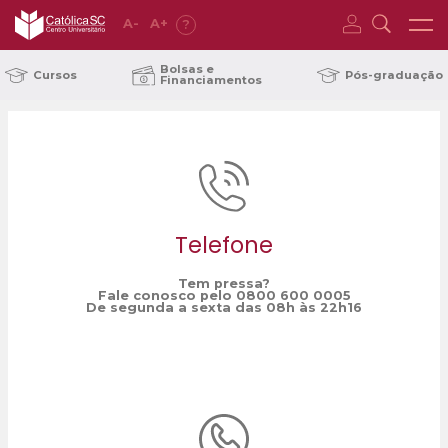
A
-
A
+
?
Home
série Pensar o impensável
/
Bolsas e
Cursos
Pós-graduação
Financiamentos
Telefone
Tem pressa?
Fale conosco pelo 0800 600 0005
De segunda a sexta das 08h às 22h16