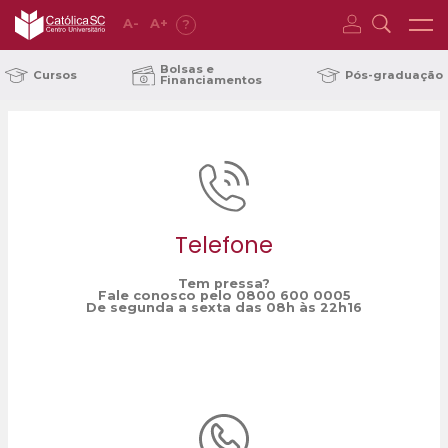
A
-
A
+
?
Home
Seletivo de Inverno
/
Bolsas e
Cursos
Pós-graduação
Financiamentos
Telefone
Tem pressa?
Fale conosco pelo 0800 600 0005
De segunda a sexta das 08h às 22h16