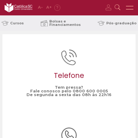
A
-
A
+
?
Home
saúde mental
/
Bolsas e
Cursos
Pós-graduação
Financiamentos
Telefone
Tem pressa?
Fale conosco pelo 0800 600 0005
De segunda a sexta das 08h às 22h16