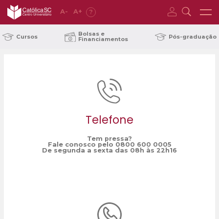
A
-
A
+
?
Home
Santa Catarina Moda e Cultura
/
Bolsas e
Cursos
Pós-graduação
Financiamentos
Telefone
Tem pressa?
Fale conosco pelo 0800 600 0005
De segunda a sexta das 08h às 22h16