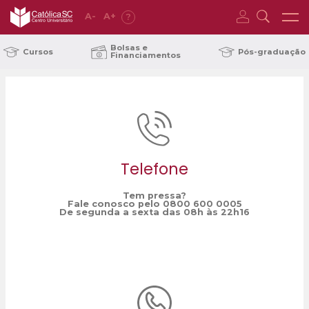
A
-
A
+
?
Home
SAE
/
Bolsas e
Cursos
Pós-graduação
Financiamentos
Telefone
Tem pressa?
Fale conosco pelo 0800 600 0005
De segunda a sexta das 08h às 22h16