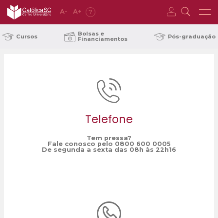
A
-
A
+
?
Home
robótica
/
Bolsas e
Cursos
Pós-graduação
Financiamentos
Telefone
Tem pressa?
Fale conosco pelo 0800 600 0005
De segunda a sexta das 08h às 22h16