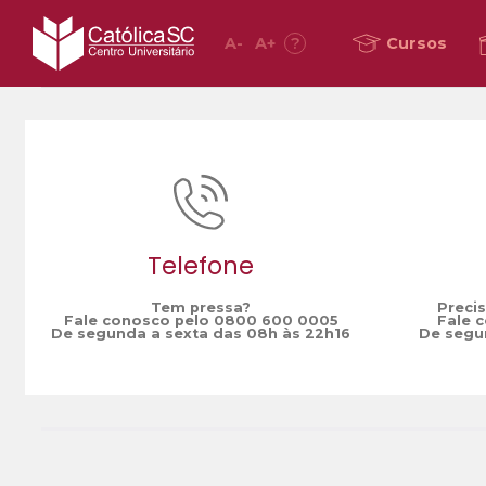
A
-
A
+
?
Cursos
Home
Recepeti
/
Telefone
Tem pressa?
Preci
Fale conosco pelo 0800 600 0005
Fale 
De segunda a sexta das 08h às 22h16
De segun