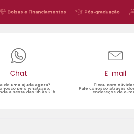
Bolsas e Financiamentos
Pós-graduação
Chat
E-mail
sa de uma ajuda agora?
Ficou com dúvida
conosco pelo whatsapp.
Fale conosco através do
da a sexta das 9h às 21h
endereços de e-ma