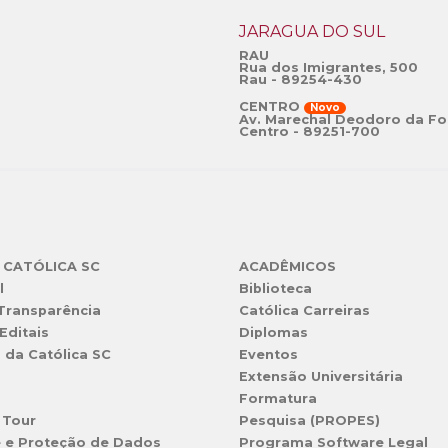
JARAGUÁ DO SUL
RAU
Rua dos Imigrantes, 500
Rau - 89254-430
CENTRO
Novo
Av. Marechal Deodoro da Fo
Centro - 89251-700
 CATÓLICA SC
ACADÊMICOS
l
Biblioteca
 Transparência
Católica Carreiras
Editais
Diplomas
s da Católica SC
Eventos
Extensão Universitária
l
Formatura
 Tour
Pesquisa (PROPES)
e e Proteção de Dados
Programa Software Legal