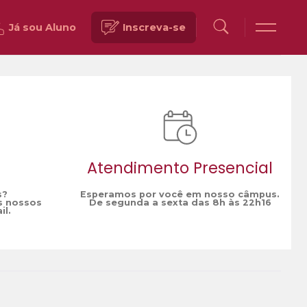
Já sou Aluno
Inscreva-se
Voltar
Atendimento Presencial
s?
Esperamos por você em nosso câmpus.
s nossos
De segunda a sexta das 8h às 22h16
il.