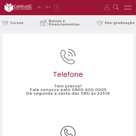
A
-
A
+
?
Home
projetos sociais
/
Bolsas e
Cursos
Pós-graduação
Financiamentos
Telefone
Tem pressa?
Fale conosco pelo 0800 600 0005
De segunda a sexta das 08h às 22h16