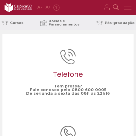
A
-
A
+
?
Home
pós-graduação
/
Bolsas e
Cursos
Pós-graduação
Financiamentos
Telefone
Tem pressa?
Fale conosco pelo 0800 600 0005
De segunda a sexta das 08h às 22h16