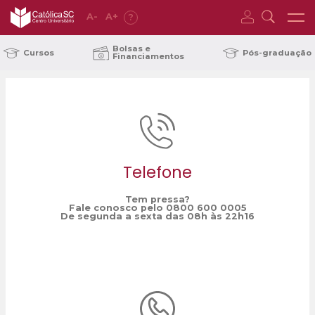
A
-
A
+
?
Home
portfólio
/
Bolsas e
Cursos
Pós-graduação
Financiamentos
Telefone
Tem pressa?
Fale conosco pelo 0800 600 0005
De segunda a sexta das 08h às 22h16