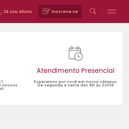
Já sou Aluno
Inscreva-se
Voltar
Atendimento Presencial
s?
Esperamos por você em nosso câmpus.
s nossos
De segunda a sexta das 8h às 22h16
il.