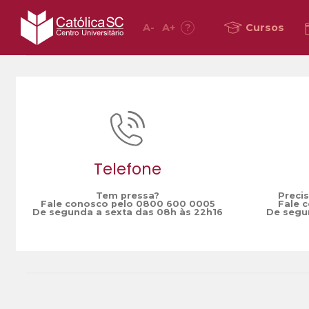
A
-
A
+
?
Cursos
Home
Phyton Day
/
Telefone
Tem pressa?
Preci
Fale conosco pelo 0800 600 0005
Fale 
De segunda a sexta das 08h às 22h16
De segun