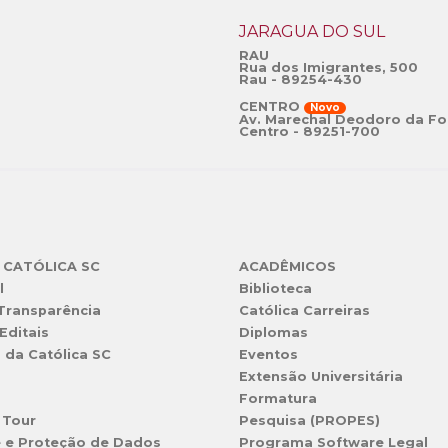
JARAGUÁ DO SUL
RAU
Rua dos Imigrantes, 500
Rau - 89254-430
CENTRO
Novo
Av. Marechal Deodoro da Fo
Centro - 89251-700
 CATÓLICA SC
ACADÊMICOS
l
Biblioteca
 Transparência
Católica Carreiras
Editais
Diplomas
s da Católica SC
Eventos
Extensão Universitária
l
Formatura
 Tour
Pesquisa (PROPES)
e e Proteção de Dados
Programa Software Legal