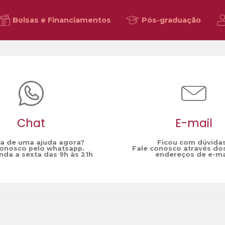
Bolsas e Financiamentos
Pós-graduação
Chat
E-mail
sa de uma ajuda agora?
Ficou com dúvida
conosco pelo whatsapp.
Fale conosco através do
da a sexta das 9h às 21h
endereços de e-ma